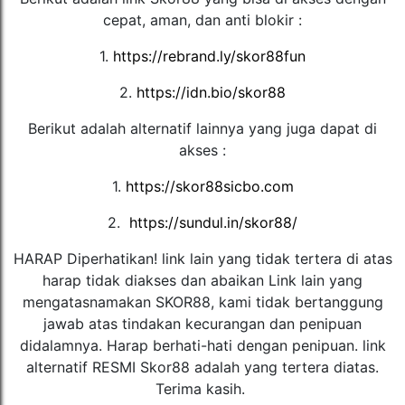
cepat, aman, dan anti blokir :
1.
https://rebrand.ly/skor88fun
2.
https://idn.bio/skor88
Berikut adalah alternatif lainnya yang juga dapat di
akses :
1.
https://skor88sicbo.com
2.
https://sundul.in/skor88/
HARAP Diperhatikan! link lain yang tidak tertera di atas
harap tidak diakses dan abaikan Link lain yang
mengatasnamakan SKOR88, kami tidak bertanggung
jawab atas tindakan kecurangan dan penipuan
didalamnya. Harap berhati-hati dengan penipuan. link
alternatif RESMI Skor88 adalah yang tertera diatas.
Terima kasih.