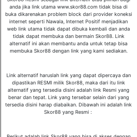
anda jika link utama www.skor88.com tidak bisa di
buka dikarenakan problem block dari provider koneksi
internet seperti Nawala, Internet Positif menjadikan
web link utama tidak dapat dibuka kembali dan anda
tidak dapat membuka dan bermain Skor88. Link
alternatif ini akan membantu anda untuk tetap bisa
membuka Skor88 dengan link yang kami sediakan.
Link alternatif haruslah link yang dapat dipercaya dan
dipastikan RESMI milik Skor88, maka dari itu link
alternatif yang tersedia disini adalah link Resmi yang
benar dan tepat. Link yang tersebar selain dari yang
tersedia disini harap diabaikan. Dibawah ini adalah link
Skor88 yang Resmi :
Berikut adalah link Skor88 yang bisa di akses dengan