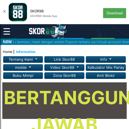
×
SKOR88
Download
SKOR88 Mobile App
☰
NEW :
udah bisa bermain, Hadir dengan sistem Deposit terbaru via Virtual account
DEKSTOP
MASUK
Home
Information
Tentang Kami
Link Skor88
Info
mobile
Video Skor88
Kalkulator Mix Parlay
Buku Mimpi
Zona Skor88
Anti Blokir
BERTANGGU
JAWAB