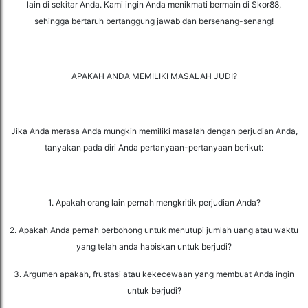
lain di sekitar Anda. Kami ingin Anda menikmati bermain di Skor88,
sehingga bertaruh bertanggung jawab dan bersenang-senang!
APAKAH ANDA MEMILIKI MASALAH JUDI?
Jika Anda merasa Anda mungkin memiliki masalah dengan perjudian Anda,
tanyakan pada diri Anda pertanyaan-pertanyaan berikut:
1. Apakah orang lain pernah mengkritik perjudian Anda?
2. Apakah Anda pernah berbohong untuk menutupi jumlah uang atau waktu
yang telah anda habiskan untuk berjudi?
3. Argumen apakah, frustasi atau kekecewaan yang membuat Anda ingin
untuk berjudi?